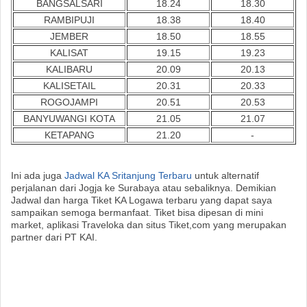
BANGSALSARI
18.24
18.30
RAMBIPUJI
18.38
18.40
JEMBER
18.50
18.55
KALISAT
19.15
19.23
KALIBARU
20.09
20.13
KALISETAIL
20.31
20.33
ROGOJAMPI
20.51
20.53
BANYUWANGI KOTA
21.05
21.07
KETAPANG
21.20
-
Ini ada juga
Jadwal KA Sritanjung Terbaru
untuk alternatif
perjalanan dari Jogja ke Surabaya atau sebaliknya. Demikian
Jadwal dan harga Tiket KA Logawa terbaru yang dapat saya
sampaikan semoga bermanfaat. Tiket bisa dipesan di mini
market, aplikasi Traveloka dan situs Tiket,com yang merupakan
partner dari PT KAI.