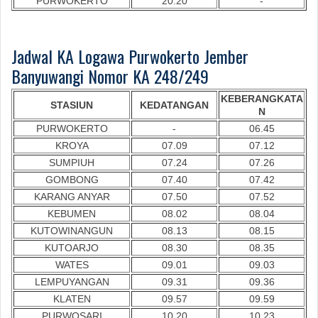
PURWOKERTO
20.20
-
Jadwal KA Logawa Purwokerto Jember
Banyuwangi Nomor KA 248/249
KEBERANGKATA
STASIUN
KEDATANGAN
N
PURWOKERTO
-
06.45
KROYA
07.09
07.12
SUMPIUH
07.24
07.26
GOMBONG
07.40
07.42
KARANG ANYAR
07.50
07.52
KEBUMEN
08.02
08.04
KUTOWINANGUN
08.13
08.15
KUTOARJO
08.30
08.35
WATES
09.01
09.03
LEMPUYANGAN
09.31
09.36
KLATEN
09.57
09.59
PURWOSARI
10.20
10.23