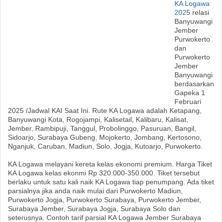
KA Logawa
202
5 relasi
Banyuwangi
Jember
Purwokerto
dan
Purwokerto
Jember
Banyuwangi
berdasarkan
Gapeka 1
Februari
2025 /Jadwal KAI Saat Ini. Rute KA Logawa adalah Ketapang,
Banyuwangi Kota, Rogojampi, Kalisetail, Kalibaru, Kalisat,
Jember, Rambipuji, Tanggul, Probolinggo, Pasuruan, Bangil,
Sidoarjo, Surabaya Gubeng, Mojokerto, Jombang, Kertosono,
Nganjuk, Caruban, Madiun, Solo, Jogja, Kutoarjo, Purwokerto.
KA Logawa melayani kereta kelas ekonomi premium. Harga Tiket
KA Logawa kelas ekonmi Rp 320.000-350.000. Tiket tersebut
berlaku untuk satu kali naik KA Logawa tiap penumpang. Ada tiket
parsialnya jika anda naik mulai dari Purwokerto Madiun,
Purwokerto Jogja, Purwokerto Surabaya, Purwokerto Jember,
Surabaya Jember, Surabaya Jogja, Surabaya Solo dan
seterusnya. Contoh tarif parsial KA Logawa Jember Surabaya