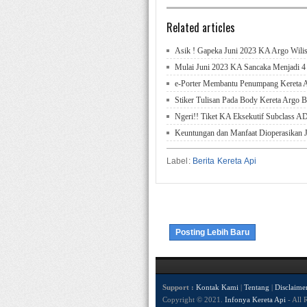
Related articles
Asik ! Gapeka Juni 2023 KA Argo Wilis
Mulai Juni 2023 KA Sancaka Menjadi 4 K
e-Porter Membantu Penumpang Kereta
Stiker Tulisan Pada Body Kereta Argo 
Ngeri!! Tiket KA Eksekutif Subclass 
Keuntungan dan Manfaat Dioperasikan 
Label:
Berita Kereta Api
Posting Lebih Baru
Support :
Kontak Kami
|
Tentang
|
Disclaime
Copyright © 2021.
Infonya Kereta Api
- All 