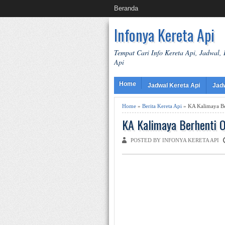
Beranda
Infonya Kereta Api
Tempat Cari Info Kereta Api, Jadwal,
Api
Home
Jadwal Kereta Api
Jad
Home
»
Berita Kereta Api
» KA Kalimaya Be
KA Kalimaya Berhenti 
POSTED BY INFONYA KERETA API