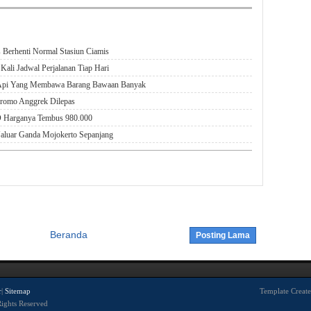
 Berhenti Normal Stasiun Ciamis
ali Jadwal Perjalanan Tiap Hari
 Api Yang Membawa Barang Bawaan Banyak
Bromo Anggrek Dilepas
AD Harganya Tembus 980.000
Jaluar Ganda Mojokerto Sepanjang
Beranda
Posting Lama
r
|
Sitemap
Template Creat
Rights Reserved