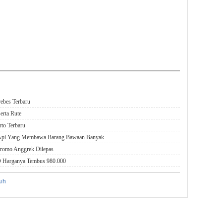
rebes Terbaru
erta Rute
rto Terbaru
 Api Yang Membawa Barang Bawaan Banyak
Bromo Anggrek Dilepas
AD Harganya Tembus 980.000
uh