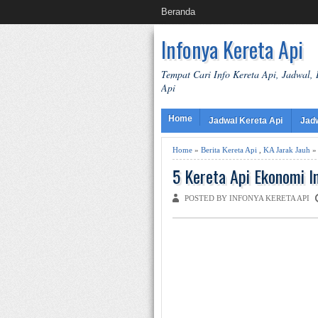
Beranda
Infonya Kereta Api
Tempat Cari Info Kereta Api, Jadwal,
Api
Home
Jadwal Kereta Api
Jad
Home
»
Berita Kereta Api
,
KA Jarak Jauh
» 
5 Kereta Api Ekonomi I
POSTED BY INFONYA KERETA API