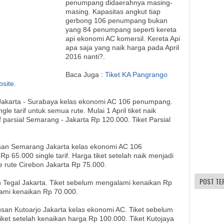
penumpang didaerahnya masing-
masing. Kapasitas angkut tiap
gerbong 106 penumpang bukan
yang 84 penumpang seperti kereta
api ekonomi AC komersil. Kereta Api
apa saja yang naik harga pada April
2016 nanti?.
Baca Juga :
Tiket KA Pangrango
site.
n Jakarta - Surabaya kelas ekonomi AC 106 penumpang.
le tarif untuk semua rute. Mulai 1 April tiket naik
f parsial Semarang - Jakarta Rp 120.000. Tiket Parsial
usan Semarang Jakarta kelas ekonomi AC 106
p 65.000 single tarif. Harga tiket setelah naik menjadi
Je rute Cirebon Jakarta Rp 75.000.
POST TE
an Tegal Jakarta. Tiket sebelum mengalami kenaikan Rp
lami kenaikan Rp 70.000.
rusan Kutoarjo Jakarta kelas ekonomi AC. Tiket sebelum
ket setelah kenaikan harga Rp 100.000. Tiket Kutojaya