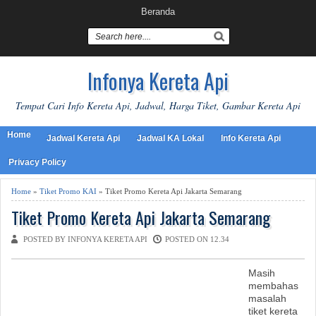
Beranda
Infonya Kereta Api
Tempat Cari Info Kereta Api, Jadwal, Harga Tiket, Gambar Kereta Api
Home
Jadwal Kereta Api
Jadwal KA Lokal
Info Kereta Api
Privacy Policy
Home
»
Tiket Promo KAI
» Tiket Promo Kereta Api Jakarta Semarang
Tiket Promo Kereta Api Jakarta Semarang
POSTED BY INFONYA KERETA API
POSTED ON 12.34
Masih
membahas
masalah
tiket kereta