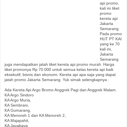
api promo,
kali ini tiket
promo
kereta api
Jakarta
Semarang.
Pada promo
HUT PT KAI
yang ke 70
kali ini,
Jakarta
Semarang
juga mendapatkan jatah tiket kereta api promo murah. Harga
tiket promonya Rp 70.000 untuk semua kelas kereta api baik
eksekutif, bisnis dan ekonomi. Kereta api apa saja yang dapat
jatah promo Jakarta Semarang. Yuk simak selengkapnya :
Ada Kereta Api Argo Bromo Anggrek Pagi dan Anggrek Malam.
KA Argo Sindoro
KA Argo Muria,
KA Sembrani,
KA Gumarang,
KA Menoreh 1 dan KA Menoreh 2,
KA Majapahit,
KA Jayabaya