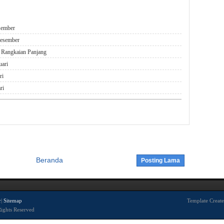
sember
Desember
 Rangkaian Panjang
uari
ri
ri
Beranda
Posting Lama
r
|
Sitemap
Template Creat
Rights Reserved