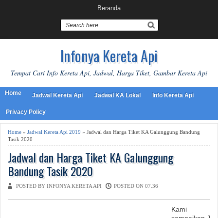
Beranda
Infonya Kereta Api
Tempat Cari Info Kereta Api, Jadwal, Harga Tiket, Gambar Kereta Api
Home
Jadwal Kereta Api
Jadwal KA Lokal
Info Kereta Api
Privacy Policy
Home
»
Jadwal Kereta Api 2019
» Jadwal dan Harga Tiket KA Galunggung Bandung
Tasik 2020
Jadwal dan Harga Tiket KA Galunggung
Bandung Tasik 2020
POSTED BY INFONYA KERETA API
POSTED ON 07.36
Kami