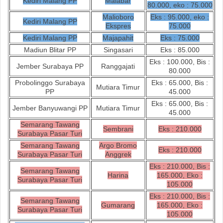
Kediri Malang PP
Malabar
80.000, eko : 75.000
Malioboro
Eks : 95.000, eko :
Kediri Malang PP
Ekspres
75.000
Kediri Malang PP
Majapahit
Eks : 75.000
Madiun Blitar PP
Singasari
Eks : 85.000
Eks : 100.000, Bis :
Jember Surabaya PP
Ranggajati
80.000
Probolinggo Surabaya
Eks : 65.000, Bis :
Mutiara Timur
PP
45.000
Eks : 65.000, Bis :
Jember Banyuwangi PP
Mutiara Timur
45.000
Semarang Tawang
Sembrani
Eks : 210.000
Surabaya Pasar Turi
Semarang Tawang
Argo Bromo
Eks : 210.000
Surabaya Pasar Turi
Anggrek
Eks : 210.000, Bis :
Semarang Tawang
Harina
165.000, Eko :
Surabaya Pasar Turi
105.000
Eks : 210.000, Bis :
Semarang Tawang
Gumarang
165.000, Eko :
Surabaya Pasar Turi
105.000