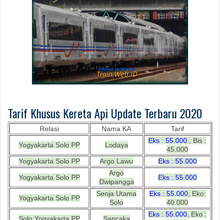
Tarif Khusus Kereta Api Update Terbaru 2020
Relasi
Nama KA
Tarif
Eks : 55.000
, Bis :
Yogyakarta Solo PP
Lodaya
45.000
Yogyakarta Solo PP
Argo Lawu
Eks : 55.000
Argo
Yogyakarta Solo PP
Eks : 55.000
Dwipangga
Senja Utama
Eks : 55.000
, Eko:
Yogyakarta Solo PP
Solo
40.000
Eks : 55.000
, Eko :
Solo Yogyakarta PP
Sancaka