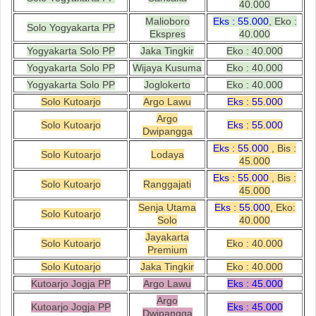
40.000
Malioboro
Eks : 55.000
, Eko :
Solo Yogyakarta PP
Ekspres
40.000
Yogyakarta Solo PP
Jaka Tingkir
Eko : 40.000
Yogyakarta Solo PP
Wijaya Kusuma
Eko : 40.000
Yogyakarta Solo PP
Joglokerto
Eko : 40.000
Solo Kutoarjo
Argo Lawu
Eks : 55.000
Argo
Solo Kutoarjo
Eks : 55.000
Dwipangga
Eks : 55.000
, Bis :
Solo Kutoarjo
Lodaya
45.000
Eks : 55.000
, Bis :
Solo Kutoarjo
Ranggajati
45.000
Senja Utama
Eks : 55.000
, Eko:
Solo Kutoarjo
Solo
40.000
Jayakarta
Solo Kutoarjo
Eko : 40.000
Premium
Solo Kutoarjo
Jaka Tingkir
Eko : 40.000
Kutoarjo Jogja PP
Argo Lawu
Eks : 45.000
Argo
Kutoarjo Jogja PP
Eks : 45.000
Dwipangga