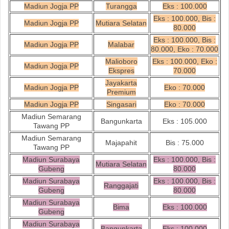
Madiun Jogja PP
Turangga
Eks : 100.000
Eks : 100.000, Bis :
Madiun Jogja PP
Mutiara Selatan
80.000
Eks : 100.000, Bis :
Madiun Jogja PP
Malabar
80.000, Eko : 70.000
Malioboro
Eks : 100.000, Eko :
Madiun Jogja PP
Ekspres
70.000
Jayakarta
Madiun Jogja PP
Eko : 70.000
Premium
Madiun Jogja PP
Singasari
Eko : 70.000
Madiun Semarang
Bangunkarta
Eks : 105.000
Tawang PP
Madiun Semarang
Majapahit
Bis : 75.000
Tawang PP
Madiun Surabaya
Eks : 100.000, Bis :
Mutiara Selatan
Gubeng
80.000
Madiun Surabaya
Eks : 100.000, Bis :
Ranggajati
Gubeng
80.000
Madiun Surabaya
Bima
Eks : 100.000
Gubeng
Madiun Surabaya
Bangunkarta
Eks : 100.000