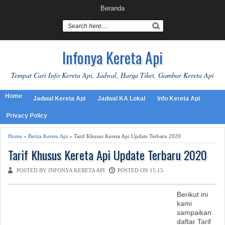
Beranda
Infonya Kereta Api
Tempat Cari Info Kereta Api, Jadwal, Harga Tiket, Gambar Kereta Api
Home
Jadwal Kereta Api
Jadwal KA Lokal
Info Kereta Api
Privacy Policy
Home
»
Berita Kereta Api
» Tarif Khusus Kereta Api Update Terbaru 2020
Tarif Khusus Kereta Api Update Terbaru 2020
POSTED BY INFONYA KERETA API
POSTED ON 15.15
Berikut ini
kami
sampaikan
daftar Tarif