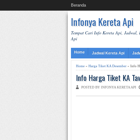
Beranda
Infonya Kereta Api
Tempat Cari Info Kereta Api, Jadwal,
Api
Home
Jadwal Kereta Api
Jad
Home
»
Harga Tiket KA Desember
» Info H
Info Harga Tiket KA T
POSTED BY INFONYA KERETA API