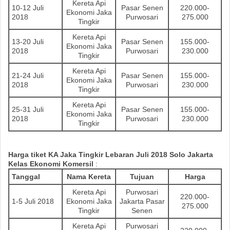
Kereta Api
10-12 Juli
Pasar Senen
220.000-
Ekonomi Jaka
2018
Purwosari
275.000
Tingkir
Kereta Api
13-20 Juli
Pasar Senen
155.000-
Ekonomi Jaka
2018
Purwosari
230.000
Tingkir
Kereta Api
21-24 Juli
Pasar Senen
155.000-
Ekonomi Jaka
2018
Purwosari
230.000
Tingkir
Kereta Api
25-31 Juli
Pasar Senen
155.000-
Ekonomi Jaka
2018
Purwosari
230.000
Tingkir
Harga tiket KA
Jaka Tingkir
Lebaran
Juli
2018 Solo Jakarta
Kelas Ekonomi Komersil
:
Tanggal
Nama Kereta
Tujuan
Harga
Kereta Api
Purwosari
220.000-
1-5 Juli 2018
Ekonomi Jaka
Jakarta Pasar
275.000
Tingkir
Senen
Kereta Api
Purwosari