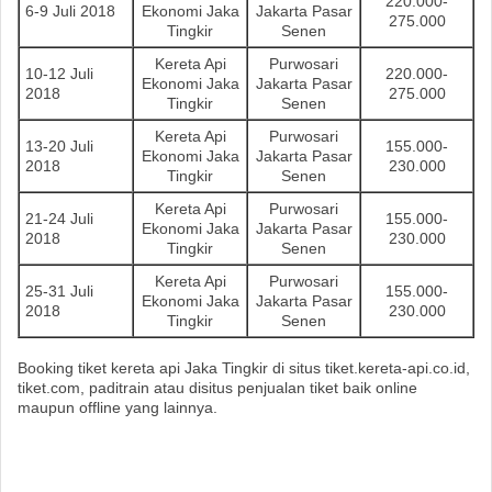
220.000-
6-9 Juli 2018
Ekonomi Jaka
Jakarta Pasar
275.000
Tingkir
Senen
Kereta Api
Purwosari
10-12 Juli
220.000-
Ekonomi Jaka
Jakarta Pasar
2018
275.000
Tingkir
Senen
Kereta Api
Purwosari
13-20 Juli
155.000-
Ekonomi Jaka
Jakarta Pasar
2018
230.000
Tingkir
Senen
Kereta Api
Purwosari
21-24 Juli
155.000-
Ekonomi Jaka
Jakarta Pasar
2018
230.000
Tingkir
Senen
Kereta Api
Purwosari
25-31 Juli
155.000-
Ekonomi Jaka
Jakarta Pasar
2018
230.000
Tingkir
Senen
Booking tiket kereta api Jaka Tingkir di situs tiket.kereta-api.co.id,
tiket.com, paditrain atau disitus penjualan tiket baik online
maupun offline yang lainnya.