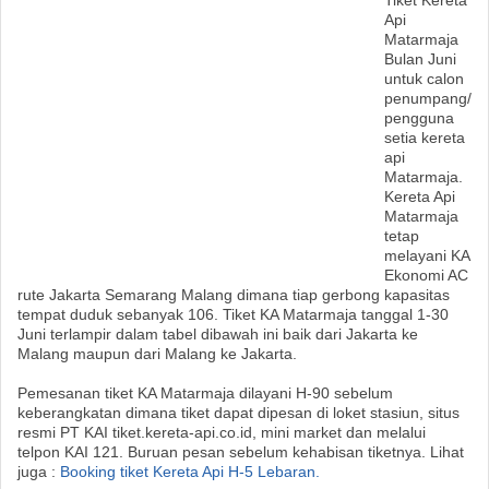
Tiket Kereta
Api
Matarmaja
Bulan Juni
untuk calon
penumpang/
pengguna
setia kereta
api
Matarmaja.
Kereta Api
Matarmaja
tetap
melayani KA
Ekonomi AC
rute Jakarta Semarang Malang dimana tiap gerbong kapasitas
tempat duduk sebanyak 106. Tiket KA Matarmaja tanggal 1-30
Juni terlampir dalam tabel dibawah ini baik dari Jakarta ke
Malang maupun dari Malang ke Jakarta.
Pemesanan tiket KA Matarmaja dilayani H-90 sebelum
keberangkatan dimana tiket dapat dipesan di loket stasiun, situs
resmi PT KAI tiket.kereta-api.co.id, mini market dan melalui
telpon KAI 121. Buruan pesan sebelum kehabisan tiketnya. Lihat
juga :
Booking tiket Kereta Api H-5 Lebaran.